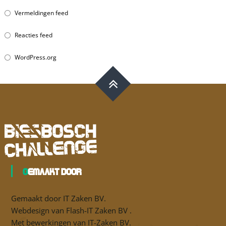
Vermeldingen feed
Reacties feed
WordPress.org
Gemaakt door
Gemaakt door
IT Zaken BV
.
Webdesign van
Flash-IT Zaken BV
.
Met bewerkingen van
IT-Zaken BV
.