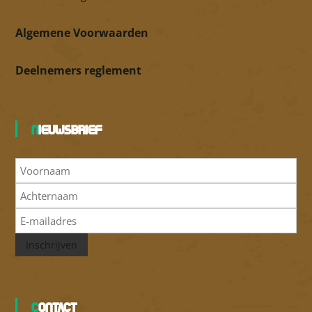
Algemene Voorwaarden
Deelnemers reglement
Nieuwsbrief
Inschrijven
Contact