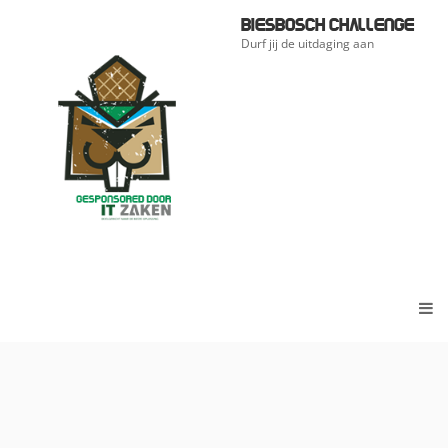
Ga
Biesbosch Challenge
naar
Durf jij de uitdaging aan
de
inhoud